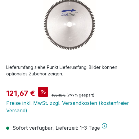
Lieferumfang siehe Punkt Lieferumfang. Bilder können
optionales Zubehör zeigen.
Verkaufspreis:
%
121,67 €
Regulärer Preis:
135,18 €
(9.99% gespart)
Preise inkl. MwSt. zzgl. Versandkosten (kostenfreier
Versand)
Sofort verfügbar, Lieferzeit: 1-3 Tage