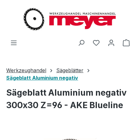
Zum Hauptinhalt springen
Du hast 0 Produ
Ware
Werkzeughandel
Sägeblätter
Sägeblatt Aluminium negativ
Sägeblatt Aluminium negativ
300x30 Z=96 - AKE Blueline
Bildergalerie überspringen