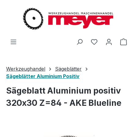
Zum Hauptinhalt springen
Du hast 0 Produ
Ware
Werkzeughandel
Sägeblätter
Sägeblätter Aluminium Positiv
Sägeblatt Aluminium positiv
320x30 Z=84 - AKE Blueline
Bildergalerie überspringen