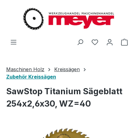
Zum Hauptinhalt springen
Du hast 0 Produ
Ware
Maschinen Holz
Kreissägen
Zubehör Kreissägen
SawStop Titanium Sägeblatt
254x2,6x30, WZ=40
Bildergalerie überspringen