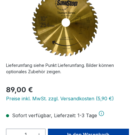
Lieferumfang siehe Punkt Lieferumfang. Bilder können
optionales Zubehör zeigen.
Regulärer Preis:
89,00 €
Preise inkl. MwSt. zzgl. Versandkosten (5,90 €)
Sofort verfügbar, Lieferzeit: 1-3 Tage
Produkt Anzahl: Gib den gewünschten We
In den Warenkorb