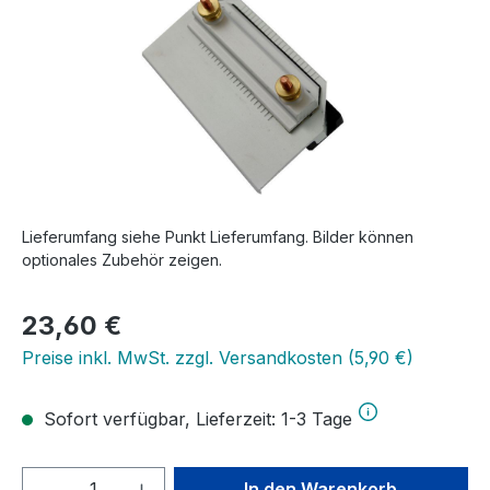
Lieferumfang siehe Punkt Lieferumfang. Bilder können
optionales Zubehör zeigen.
Regulärer Preis:
23,60 €
Preise inkl. MwSt. zzgl. Versandkosten (5,90 €)
Sofort verfügbar, Lieferzeit: 1-3 Tage
Produkt Anzahl: Gib den gewünschten We
In den Warenkorb