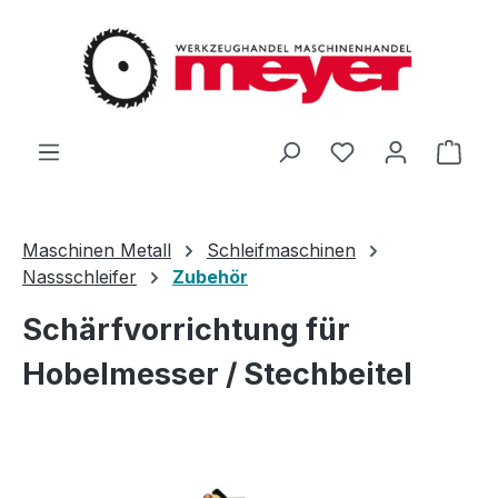
Zum Hauptinhalt springen
Du hast 0 Produ
Ware
Maschinen Metall
Schleifmaschinen
Nassschleifer
Zubehör
Schärfvorrichtung für
Hobelmesser / Stechbeitel
Bildergalerie überspringen