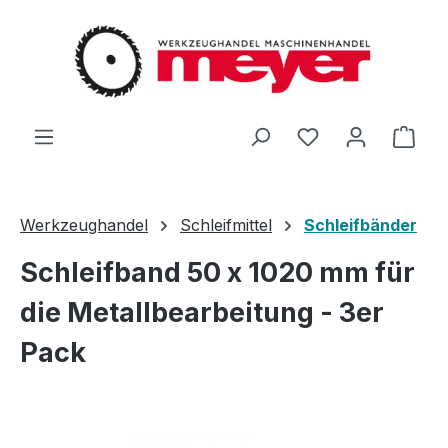
Zum Hauptinhalt springen
Du hast 0 Produ
Ware
Werkzeughandel
Schleifmittel
Schleifbänder
Schleifband 50 x 1020 mm für
die Metallbearbeitung - 3er
Pack
Bildergalerie überspringen