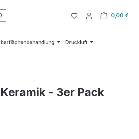
Du hast 0 Produkte auf 
0,00 €
Ware
berflächenbehandlung
Druckluft
 Keramik - 3er Pack