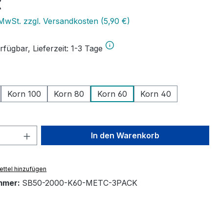
eis:
€
 MwSt. zzgl. Versandkosten (5,90 €)
fügbar, Lieferzeit: 1-3 Tage
uswählen
Korn 100
Korn 80
Korn 60
Korn 40
 Anzahl: Gib den gewünschten Wert ein 
In den Warenkorb
ttel hinzufügen
mmer:
SB50-2000-K60-METC-3PACK