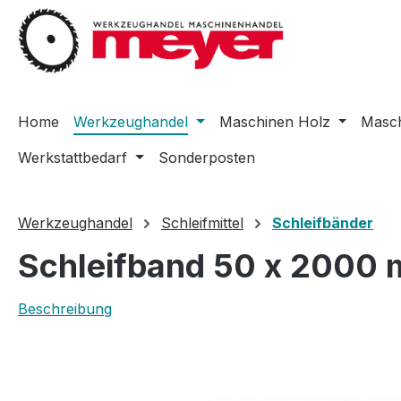
m Hauptinhalt springen
Zur Suche springen
Zur Hauptnavigation springen
Home
Werkzeughandel
Maschinen Holz
Masch
Werkstattbedarf
Sonderposten
Werkzeughandel
Schleifmittel
Schleifbänder
Schleifband 50 x 2000 m
Beschreibung