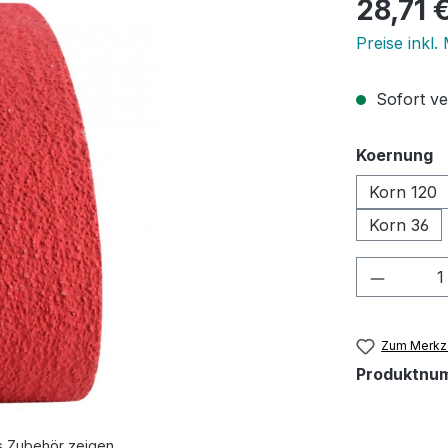
Regulärer Pr
28,71 
Preise inkl.
Sofort ver
a
Koernung
Korn 120
Korn 36
Produkt
Zum Merkze
Produktnu
s Zubehör zeigen.