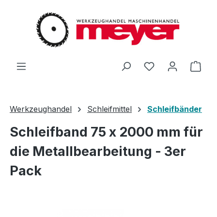
Zum Hauptinhalt springen
Du hast 0 Produ
Ware
Werkzeughandel
Schleifmittel
Schleifbänder
Schleifband 75 x 2000 mm für
die Metallbearbeitung - 3er
Pack
Bildergalerie überspringen