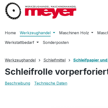
m Hauptinhalt springen
Zur Suche springen
Zur Hauptnavigation springen
Home
Werkzeughandel
Maschinen Holz
Masch
Werkstattbedarf
Sonderposten
Werkzeughandel
Schleifmittel
Schleifpapier und 
Schleifrolle vorperforie
Beschreibung
Technische Daten