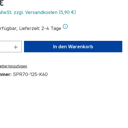
eis:
€
 MwSt. zzgl. Versandkosten (5,90 €)
rfügbar, Lieferzeit: 2-4 Tage
 Anzahl: Gib den gewünschten Wert ein 
In den Warenkorb
ttel hinzufügen
mmer:
SPR70-125-K60