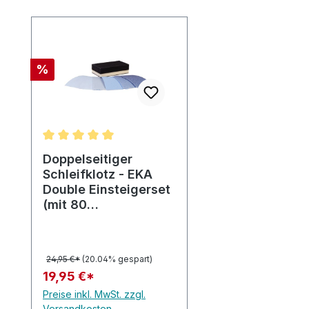
Produktgalerie überspringen
Rabatt
%
Durchschnittliche Bewertung von 5 von 5 Sternen
Doppelseitiger
Schleifklotz - EKA
Double Einsteigerset
(mit 80
Schleifbögen)
24,95 €*
(20.04% gespart)
19,95 €*
Preise inkl. MwSt. zzgl.
Versandkosten