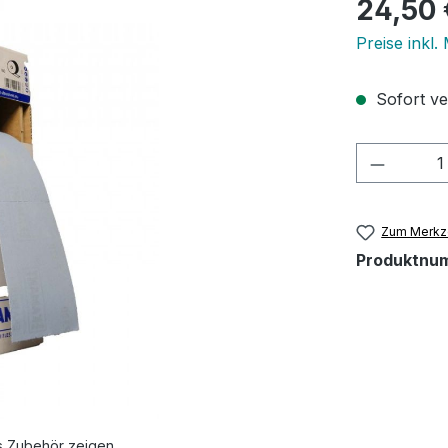
Regulärer Pr
24,50 
Preise inkl.
Sofort ve
Produkt
Zum Merkze
Produktnu
s Zubehör zeigen.