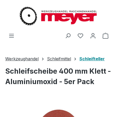
Zum Hauptinhalt springen
Du hast 0 Produ
Ware
Werkzeughandel
Schleifmittel
Schleifteller
Schleifscheibe 400 mm Klett -
Aluminiumoxid - 5er Pack
Bildergalerie überspringen