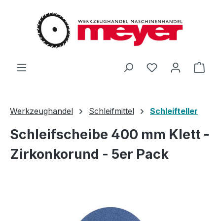
Zum Hauptinhalt springen
Du hast 0 Produ
Ware
Werkzeughandel
Schleifmittel
Schleifteller
Schleifscheibe 400 mm Klett -
Zirkonkorund - 5er Pack
Bildergalerie überspringen