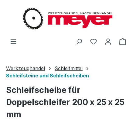
Zum Hauptinhalt springen
Du hast 0 Produ
Ware
Werkzeughandel
Schleifmittel
Schleifsteine und Schleifscheiben
Schleifscheibe für
Doppelschleifer 200 x 25 x 25
mm
Bildergalerie überspringen