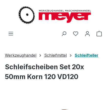
Zum Hauptinhalt springen
Du hast 0 Produ
Ware
Werkzeughandel
Schleifmittel
Schleifteller
Schleifscheiben Set 20x
50mm Korn 120 VD120
Bildergalerie überspringen