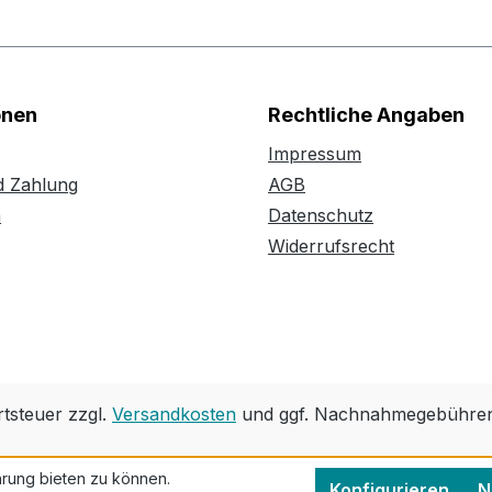
onen
Rechtliche Angaben
Impressum
d Zahlung
AGB
n
Datenschutz
Widerrufsrecht
rtsteuer zzgl.
Versandkosten
und ggf. Nachnahmegebühren,
rung bieten zu können.
Konfigurieren
N