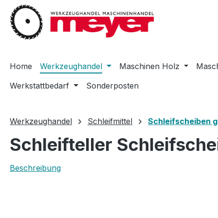
m Hauptinhalt springen
Zur Suche springen
Zur Hauptnavigation springen
Home
Werkzeughandel
Maschinen Holz
Masch
Werkstattbedarf
Sonderposten
Werkzeughandel
Schleifmittel
Schleifscheiben g
Schleifteller Schleifsc
Beschreibung