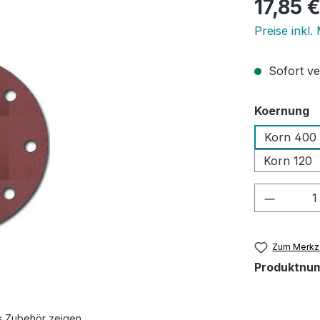
Regulärer Pr
17,85 
Preise inkl.
Sofort ver
a
Koernung
Korn 400
Korn 120
Produkt
Zum Merkze
Produktnu
s Zubehör zeigen.