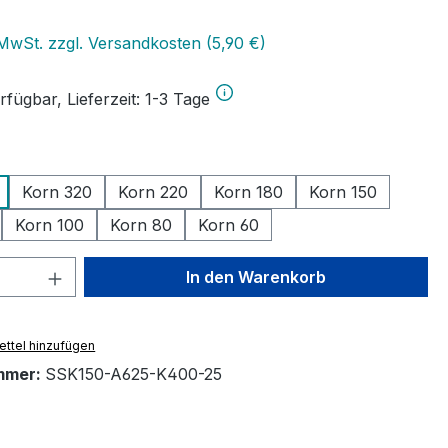
eis:
€
 MwSt. zzgl. Versandkosten (5,90 €)
fügbar, Lieferzeit: 1-3 Tage
uswählen
Korn 320
Korn 220
Korn 180
Korn 150
Korn 100
Korn 80
Korn 60
 Anzahl: Gib den gewünschten Wert ein 
In den Warenkorb
ttel hinzufügen
mmer:
SSK150-A625-K400-25