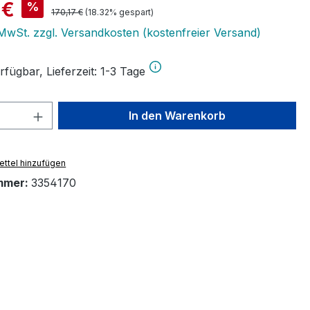
is:
 €
%
Regulärer Preis:
170,17 €
(18.32% gespart)
. MwSt. zzgl. Versandkosten (kostenfreier Versand)
fügbar, Lieferzeit: 1-3 Tage
 Anzahl: Gib den gewünschten Wert ein 
In den Warenkorb
ttel hinzufügen
mmer:
3354170