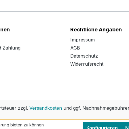
onen
Rechtliche Angaben
Impressum
d Zahlung
AGB
n
Datenschutz
Widerrufsrecht
rtsteuer zzgl.
Versandkosten
und ggf. Nachnahmegebühren,
rung bieten zu können.
Konfigurieren
N