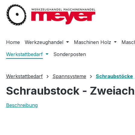
m Hauptinhalt springen
Zur Suche springen
Zur Hauptnavigation springen
Home
Werkzeughandel
Maschinen Holz
Masch
Werkstattbedarf
Sonderposten
Werkstattbedarf
Spannsysteme
Schraubstöcke
Schraubstock - Zweiac
Beschreibung
Bildergalerie überspringen