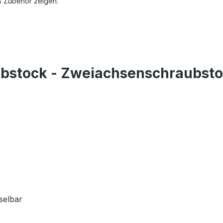
s Zubehör zeigen.
ubstock - Zweiachsenschraubst
selbar