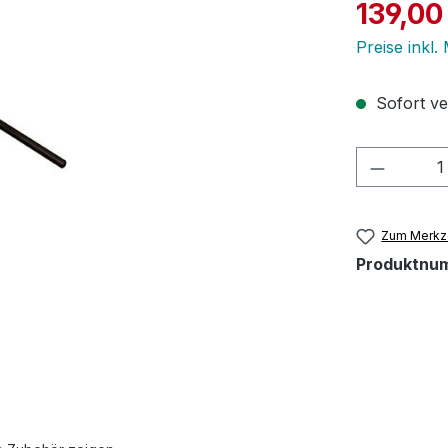
Verkaufspre
139,00
Preise inkl
Sofort ver
Produkt
Zum Merkze
Produktnu