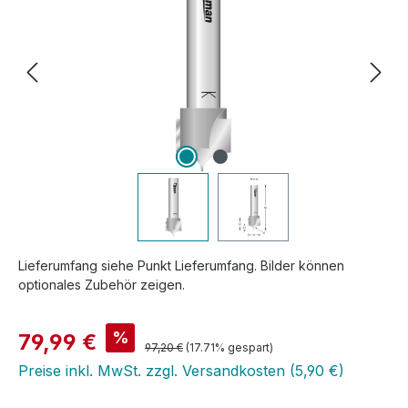
Lieferumfang siehe Punkt Lieferumfang. Bilder können
optionales Zubehör zeigen.
Verkaufspreis:
%
79,99 €
Regulärer Preis:
97,20 €
(17.71% gespart)
Preise inkl. MwSt. zzgl. Versandkosten (5,90 €)