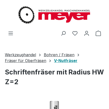
Zum Hauptinhalt springen
Du hast 0 Produ
Ware
Werkzeughandel
Bohren / Fräsen
Fräser für Oberfräsen
V-Nutfräser
Schriftenfräser mit Radius HW
Z=2
Bildergalerie überspringen