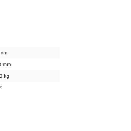
 mm
0 mm
2 kg
°