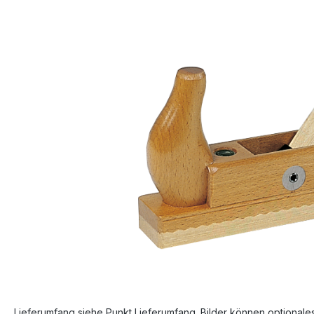
Bildergalerie überspringen
Lieferumfang siehe Punkt Lieferumfang. Bilder können optionale