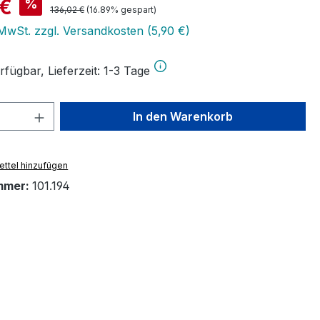
is:
 €
%
Regulärer Preis:
136,02 €
(16.89% gespart)
 MwSt. zzgl. Versandkosten (5,90 €)
fügbar, Lieferzeit: 1-3 Tage
 Anzahl: Gib den gewünschten Wert ein 
In den Warenkorb
ttel hinzufügen
mmer:
101.194