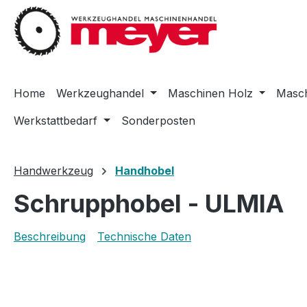
m Hauptinhalt springen
Zur Suche springen
Zur Hauptnavigation springen
Home
Werkzeughandel
Maschinen Holz
Masch
Werkstattbedarf
Sonderposten
Handwerkzeug
Handhobel
Schrupphobel - ULMIA
Beschreibung
Technische Daten