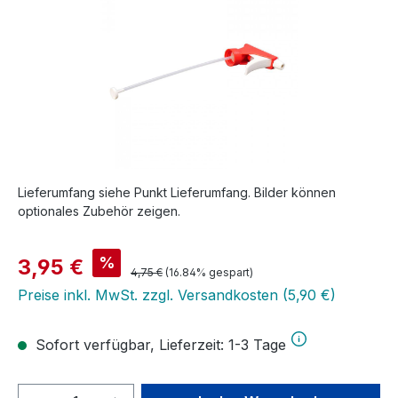
Lieferumfang siehe Punkt Lieferumfang. Bilder können
optionales Zubehör zeigen.
Verkaufspreis:
%
3,95 €
Regulärer Preis:
4,75 €
(16.84% gespart)
Preise inkl. MwSt. zzgl. Versandkosten (5,90 €)
Sofort verfügbar, Lieferzeit: 1-3 Tage
Produkt Anzahl: Gib den gewünschten We