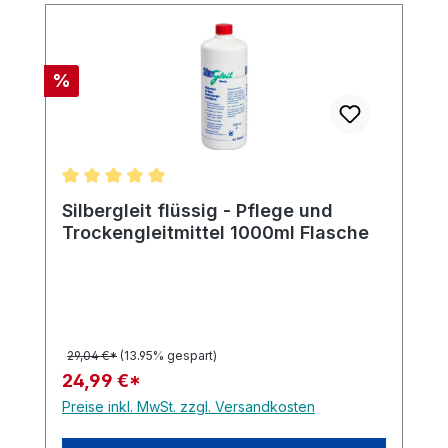
Rabatt
%
Durchschnittliche Bewertung von 5 von 5 Sternen
Silbergleit flüssig - Pflege und
Trockengleitmittel 1000ml Flasche
29,04 €*
(13.95% gespart)
24,99 €*
Preise inkl. MwSt. zzgl. Versandkosten