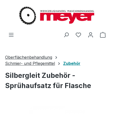
Zum Hauptinhalt springen
Du hast 0 Produ
Ware
Oberflächenbehandlung
Schmier- und Pflegemittel
Zubehör
Silbergleit Zubehör -
Sprühaufsatz für Flasche
Bildergalerie überspringen