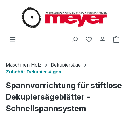
Zum Hauptinhalt springen
Du hast 0 Produ
Ware
Maschinen Holz
Dekupiersäge
Zubehör Dekupiersägen
Spannvorrichtung für stiftlose
Dekupiersägeblätter -
Schnellspannsystem
Bildergalerie überspringen