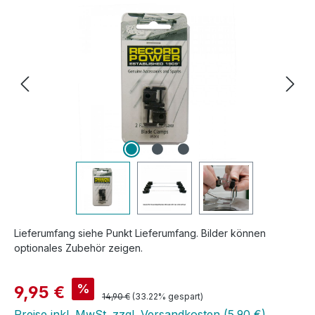
Lieferumfang siehe Punkt Lieferumfang. Bilder können
optionales Zubehör zeigen.
Verkaufspreis:
%
9,95 €
Regulärer Preis:
14,90 €
(33.22% gespart)
Preise inkl. MwSt. zzgl. Versandkosten (5,90 €)