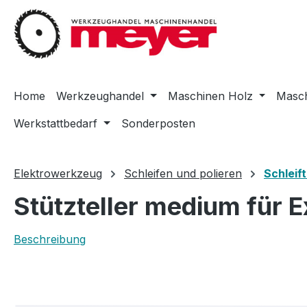
m Hauptinhalt springen
Zur Suche springen
Zur Hauptnavigation springen
Home
Werkzeughandel
Maschinen Holz
Masch
Werkstattbedarf
Sonderposten
Elektrowerkzeug
Schleifen und polieren
Schleif
Stützteller medium für E
Beschreibung
Bildergalerie überspringen