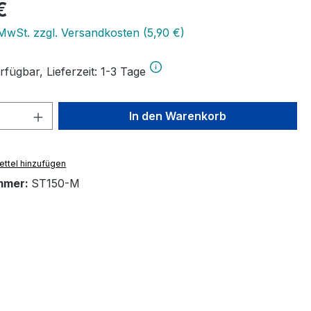
eis:
€
 MwSt. zzgl. Versandkosten (5,90 €)
fügbar, Lieferzeit: 1-3 Tage
 Anzahl: Gib den gewünschten Wert ein 
In den Warenkorb
ttel hinzufügen
mmer:
ST150-M