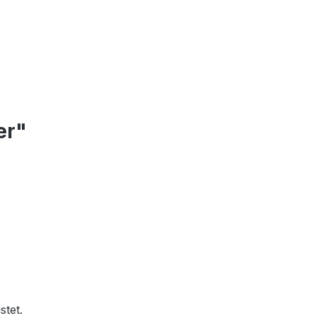
er"
stet.