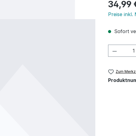
Regulärer Pr
34,99 
Preise inkl.
Sofort ver
Produkt
Zum Merkze
Produktnu