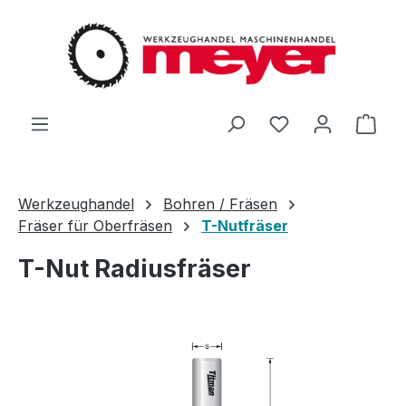
Zum Hauptinhalt springen
Du hast 0 Produ
Ware
Werkzeughandel
Bohren / Fräsen
Fräser für Oberfräsen
T-Nutfräser
T-Nut Radiusfräser
Bildergalerie überspringen