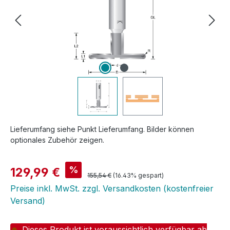
Lieferumfang siehe Punkt Lieferumfang. Bilder können
optionales Zubehör zeigen.
Verkaufspreis:
%
129,99 €
Regulärer Preis:
155,54 €
(16.43% gespart)
Preise inkl. MwSt. zzgl. Versandkosten (kostenfreier
Versand)
Dieses Produkt ist voraussichtlich verfügbar ab