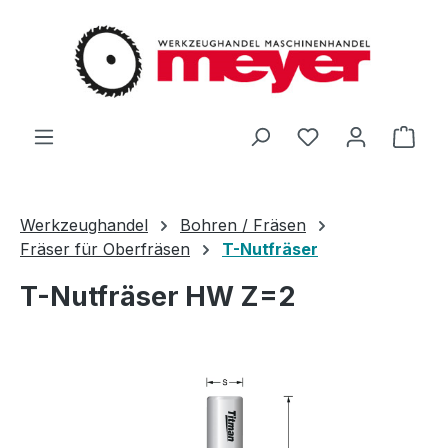
Zum Hauptinhalt springen
Du hast 0 Produ
Ware
Werkzeughandel
Bohren / Fräsen
Fräser für Oberfräsen
T-Nutfräser
T-Nutfräser HW Z=2
Bildergalerie überspringen