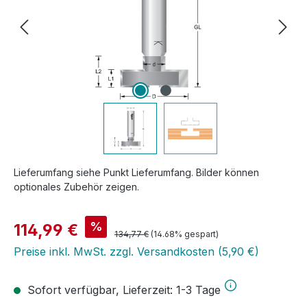
Lieferumfang siehe Punkt Lieferumfang. Bilder können
optionales Zubehör zeigen.
Verkaufspreis:
%
114,99 €
Regulärer Preis:
134,77 €
(14.68% gespart)
Preise inkl. MwSt. zzgl. Versandkosten (5,90 €)
Sofort verfügbar, Lieferzeit: 1-3 Tage