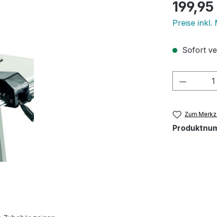
Regulärer Pr
199,95
Preise inkl
Sofort ver
Produkt
Zum Merkze
Produktnu