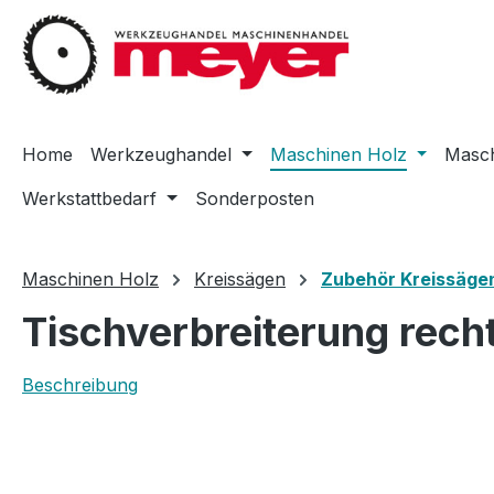
m Hauptinhalt springen
Zur Suche springen
Zur Hauptnavigation springen
Home
Werkzeughandel
Maschinen Holz
Masch
Werkstattbedarf
Sonderposten
Maschinen Holz
Kreissägen
Zubehör Kreissäge
Tischverbreiterung rech
Beschreibung
Bildergalerie überspringen