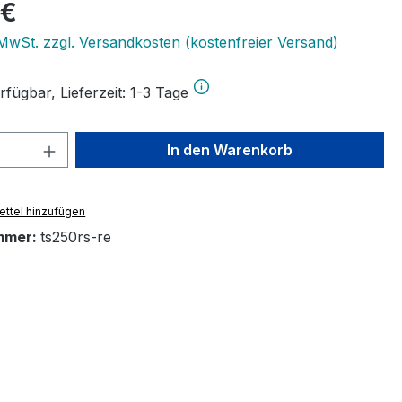
eis:
 €
. MwSt. zzgl. Versandkosten (kostenfreier Versand)
fügbar, Lieferzeit: 1-3 Tage
 Anzahl: Gib den gewünschten Wert ein 
In den Warenkorb
ttel hinzufügen
mmer:
ts250rs-re