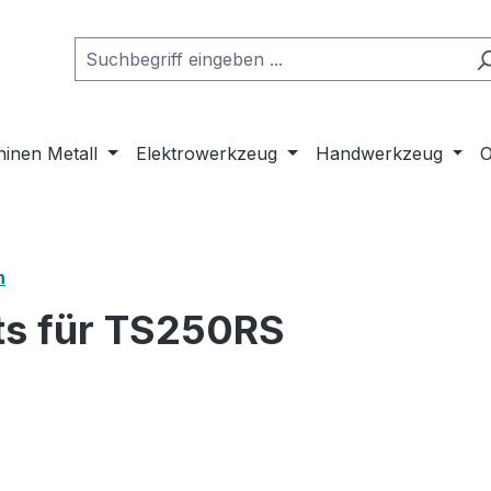
inen Metall
Elektrowerkzeug
Handwerkzeug
O
n
ts für TS250RS