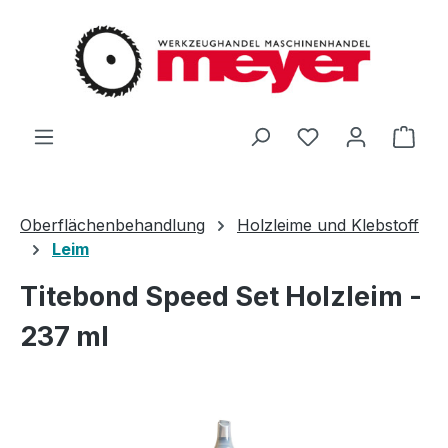
Zum Hauptinhalt springen
Du hast 0 Produ
Ware
Oberflächenbehandlung
Holzleime und Klebstoff
Leim
Titebond Speed Set Holzleim -
237 ml
Bildergalerie überspringen