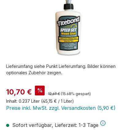
Lieferumfang siehe Punkt Lieferumfang. Bilder können
optionales Zubehör zeigen.
Verkaufspreis:
%
10,70 €
Regulärer Preis:
12,69 €
(15.68% gespart)
Inhalt:
0.237 Liter
(45,15 € / 1 Liter)
Preise inkl. MwSt. zzgl. Versandkosten (5,90 €)
Sofort verfügbar, Lieferzeit: 1-3 Tage