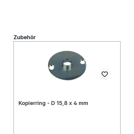
Produktgalerie überspringen
Zubehör
Kopierring - D 15,8 x 4 mm