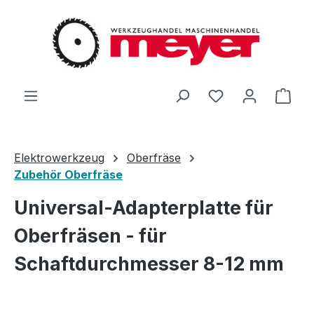
Zum Hauptinhalt springen
Du hast 0 Produ
Ware
Elektrowerkzeug
Oberfräse
Zubehör Oberfräse
Universal-Adapterplatte für
Oberfräsen - für
Schaftdurchmesser 8-12 mm