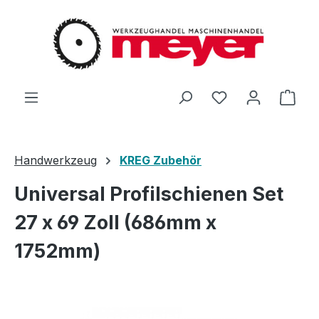
Zum Hauptinhalt springen
Du hast 0 Produ
Ware
Handwerkzeug
KREG Zubehör
Universal Profilschienen Set
27 x 69 Zoll (686mm x
1752mm)
Bildergalerie überspringen