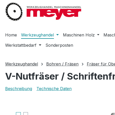
m Hauptinhalt springen
Zur Suche springen
Zur Hauptnavigation springen
Home
Werkzeughandel
Maschinen Holz
Masch
Werkstattbedarf
Sonderposten
Werkzeughandel
Bohren / Fräsen
Fräser für Ob
V-Nutfräser / Schriftenf
Beschreibung
Technische Daten