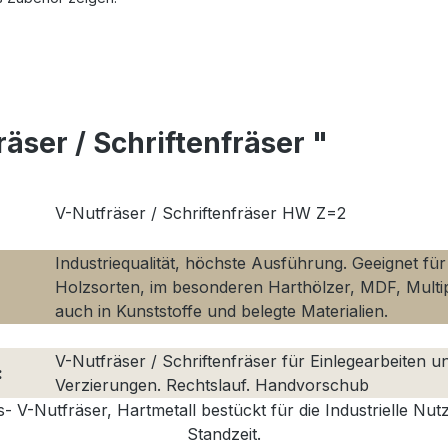
ser / Schriftenfräser "
V-Nutfräser / Schriftenfräser HW Z=2
Industriequalität, höchste Ausführung. Geeignet für 
Holzsorten, im besonderen Harthölzer, MDF, Multip
auch in Kunststoffe und belegte Materialien.
V-Nutfräser / Schriftenfräser für Einlegearbeiten u
:
Verzierungen. Rechtslauf. Handvorschub
- V-Nutfräser, Hartmetall bestückt für die Industrielle Nu
Standzeit.