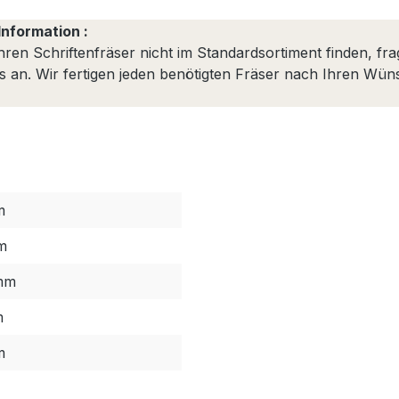
Information :
Ihren Schriftenfräser nicht im Standardsortiment finden, fr
ns an. Wir fertigen jeden benötigten Fräser nach Ihren Wün
m
m
mm
m
m