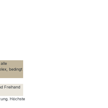
alle
lex, bedingt
nd Freihand
tzung. Höchste