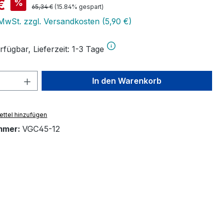
is:
€
%
Regulärer Preis:
65,34 €
(15.84% gespart)
 MwSt. zzgl. Versandkosten (5,90 €)
fügbar, Lieferzeit: 1-3 Tage
 Anzahl: Gib den gewünschten Wert ein 
In den Warenkorb
ttel hinzufügen
mmer:
VGC45-12