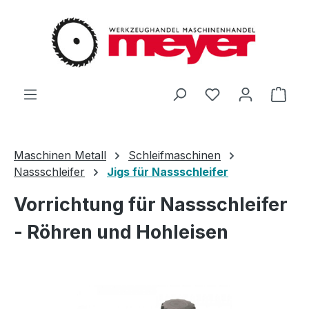
Zum Hauptinhalt springen
Du hast 0 Produ
Ware
Maschinen Metall
Schleifmaschinen
Nassschleifer
Jigs für Nassschleifer
Vorrichtung für Nassschleifer
- Röhren und Hohleisen
Bildergalerie überspringen