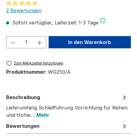
Durchschnittliche Bewertung von 5 von 5 Sternen
2 Bewertungen
Sofort verfügbar, Lieferzeit: 1-3 Tage
Produkt Anzahl: Gib den gewünschten We
In den Warenkorb
Zum Merkzettel hinzufügen
Produktnummer:
WG250/A
Beschreibung
Lieferumfang Schleifführung Vorrichtung für Röhen
und Hohle…
Mehr
Bewertungen