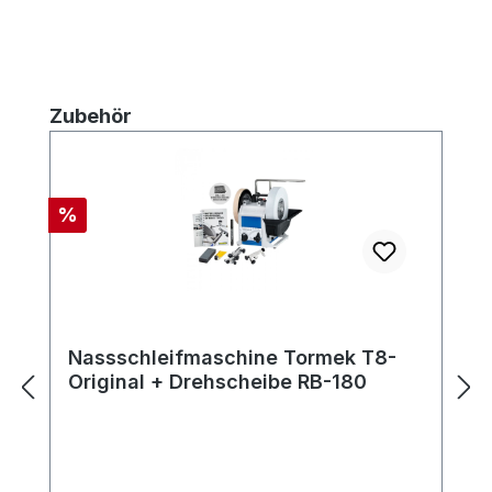
Produktgalerie überspringen
Zubehör
Rabatt
%
Nassschleifmaschine Tormek T8-
Original + Drehscheibe RB-180