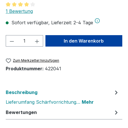
Durchschnittliche Bewertung von 4 von 5 Sternen
1 Bewertung
Sofort verfügbar, Lieferzeit: 2-4 Tage
Produkt Anzahl: Gib den gewünschten We
In den Warenkorb
Zum Merkzettel hinzufügen
Produktnummer:
422041
Beschreibung
Lieferumfang Schärfvorrichtung…
Mehr
Bewertungen