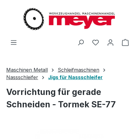
Zum Hauptinhalt springen
Du hast 0 Produ
Ware
Maschinen Metall
Schleifmaschinen
Nassschleifer
Jigs für Nassschleifer
Vorrichtung für gerade
Schneiden - Tormek SE-77
Bildergalerie überspringen