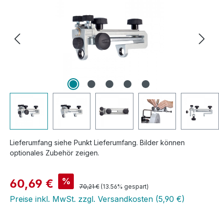
Lieferumfang siehe Punkt Lieferumfang. Bilder können
optionales Zubehör zeigen.
Verkaufspreis:
%
60,69 €
Regulärer Preis:
70,21 €
(13.56% gespart)
Preise inkl. MwSt. zzgl. Versandkosten (5,90 €)