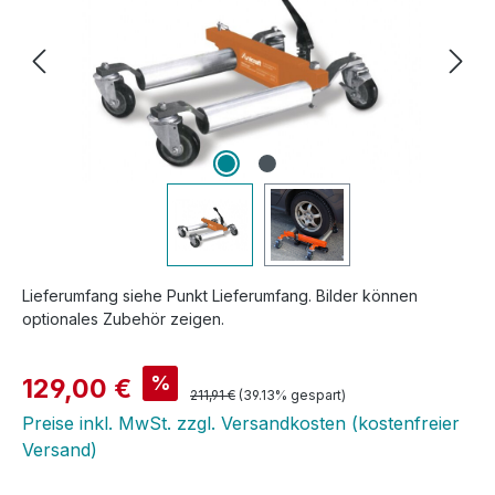
Lieferumfang siehe Punkt Lieferumfang. Bilder können
optionales Zubehör zeigen.
Verkaufspreis:
%
129,00 €
Regulärer Preis:
211,91 €
(39.13% gespart)
Preise inkl. MwSt. zzgl. Versandkosten (kostenfreier
Versand)