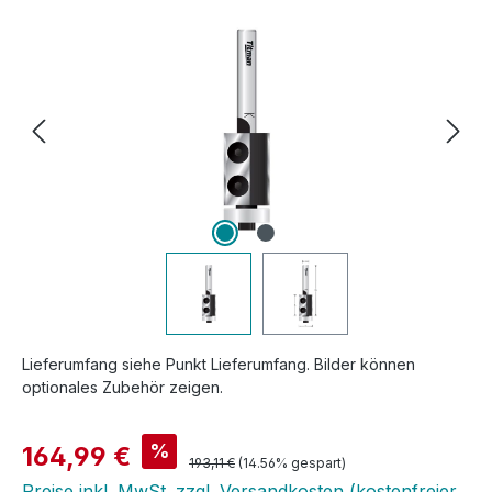
Lieferumfang siehe Punkt Lieferumfang. Bilder können
optionales Zubehör zeigen.
Verkaufspreis:
%
164,99 €
Regulärer Preis:
193,11 €
(14.56% gespart)
Preise inkl. MwSt. zzgl. Versandkosten (kostenfreier