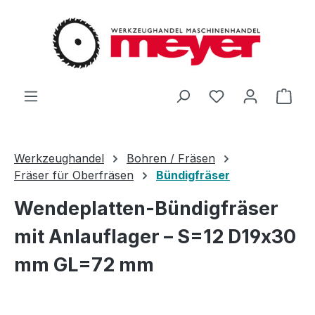
Zum Hauptinhalt springen
Du hast 0 Produ
Ware
Werkzeughandel
Bohren / Fräsen
Fräser für Oberfräsen
Bündigfräser
Wendeplatten-Bündigfräser
mit Anlauflager – S=12 D19x30
mm GL=72 mm
Bildergalerie überspringen