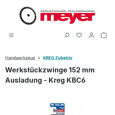
Zum Hauptinhalt springen
Du hast 0 Produ
Ware
Handwerkzeug
KREG Zubehör
Werkstückzwinge 152 mm
Ausladung - Kreg KBC6
Bildergalerie überspringen