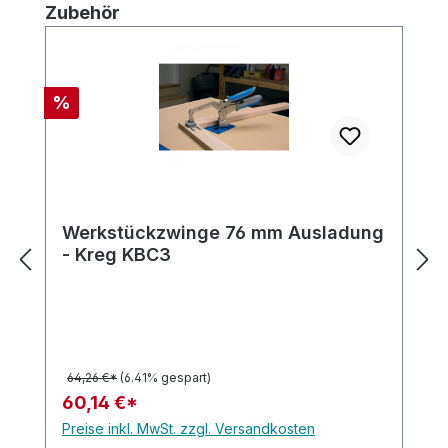
Produktgalerie überspringen
Zubehör
Rabatt
%
Werkstückzwinge 76 mm Ausladung
- Kreg KBC3
64,26 €*
(6.41% gespart)
60,14 €*
Preise inkl. MwSt. zzgl. Versandkosten