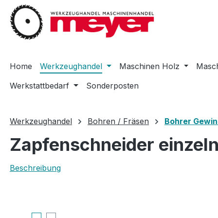
m Hauptinhalt springen
Zur Suche springen
Zur Hauptnavigation springen
Home
Werkzeughandel
Maschinen Holz
Masch
Werkstattbedarf
Sonderposten
Werkzeughandel
Bohren / Fräsen
Bohrer Gewin
Zapfenschneider einzel
Beschreibung