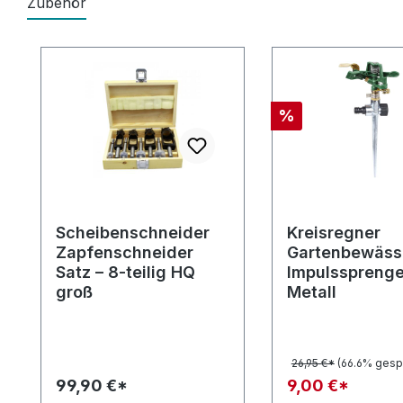
Zubehör
Produktgalerie überspringen
Rabatt
%
Scheibenschneider
Kreisregner
Zapfenschneider
Gartenbewäss
Satz – 8-teilig HQ
Impulssprenge
groß
Metall
26,95 €*
(66.6% gesp
99,90 €*
9,00 €*