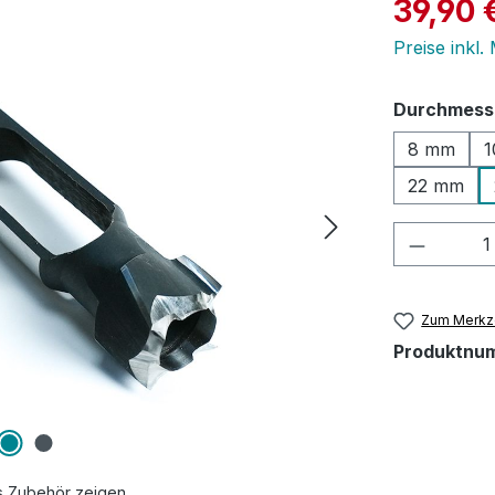
Verkaufspre
39,90 
Preise inkl.
Durchmess
8 mm
1
22 mm
Produkt
Zum Merkze
Produktnu
s Zubehör zeigen.