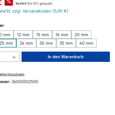
is:
€
%
Regulärer Preis:
86,98 €
(54.13% gespart)
 MwSt. zzgl. Versandkosten (5,90 €)
auswählen
er
0 mm
12 mm
15 mm
16 mm
20 mm
25 mm
26 mm
30 mm
35 mm
40 mm
 Anzahl: Gib den gewünschten Wert ein 
In den Warenkorb
ttel hinzufügen
mmer:
36500502500