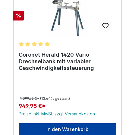
Rabatt
%
Durchschnittliche Bewertung von 5 von 5 Sternen
Coronet Herald 1420 Vario
Drechselbank mit variabler
Geschwindigkeitssteuerung
1.099,96 €*
(13.64% gespart)
949,95 €*
Preise inkl. MwSt. zzgl. Versandkosten
In den Warenkorb