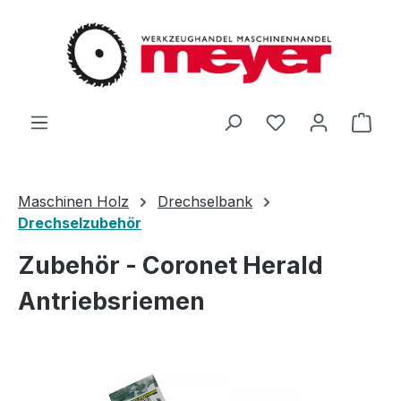
Zum Hauptinhalt springen
Du hast 0 Produ
Ware
Maschinen Holz
Drechselbank
Drechselzubehör
Zubehör - Coronet Herald
Antriebsriemen
Bildergalerie überspringen