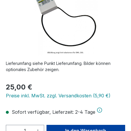
Lieferumfang siehe Punkt Lieferumfang. Bilder können
optionales Zubehör zeigen.
Regulärer Preis:
25,00 €
Preise inkl. MwSt. zzgl. Versandkosten (5,90 €)
Sofort verfügbar, Lieferzeit: 2-4 Tage
Produkt Anzahl: Gib den gewünschten We
In den Warenkorb