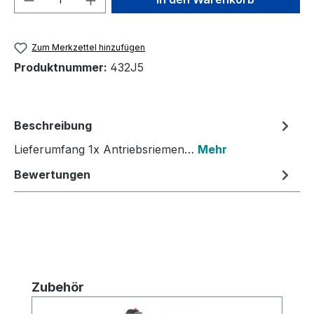
Zum Merkzettel hinzufügen
Produktnummer:
432J5
Beschreibung
Lieferumfang 1x Antriebsriemen…
Mehr
Bewertungen
Produktgalerie überspringen
Zubehör