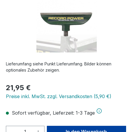
Lieferumfang siehe Punkt Lieferumfang. Bilder können
optionales Zubehör zeigen.
Regulärer Preis:
21,95 €
Preise inkl. MwSt. zzgl. Versandkosten (5,90 €)
Sofort verfügbar, Lieferzeit: 1-3 Tage
Produkt Anzahl: Gib den gewünschten We
In den Warenkorb