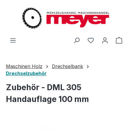
Zum Hauptinhalt springen
Du hast 0 Produ
Ware
Maschinen Holz
Drechselbank
Drechselzubehör
Zubehör - DML 305
Handauflage 100 mm
Bildergalerie überspringen