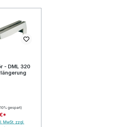
r - DML 320
rlängerung
(10% gespart)
 €*
l. MwSt. zzgl.