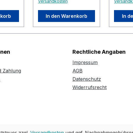
Versandkosten
Versandk
nkorb
In den Warenkorb
In d
onen
Rechtliche Angaben
Impressum
d Zahlung
AGB
n
Datenschutz
Widerrufsrecht
rtsteuer zzgl.
Versandkosten
und ggf. Nachnahmegebühren,