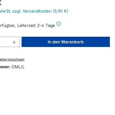
eis:
€
 MwSt. zzgl. Versandkosten (5,90 €)
rfügbar, Lieferzeit: 2-4 Tage
 Anzahl: Gib den gewünschten Wert ein 
In den Warenkorb
ttel hinzufügen
mmer:
DML/L