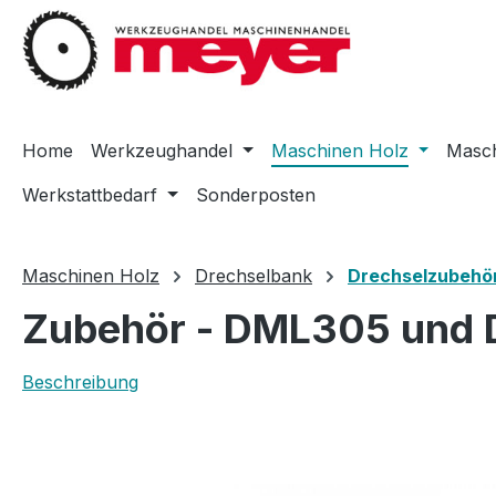
m Hauptinhalt springen
Zur Suche springen
Zur Hauptnavigation springen
Home
Werkzeughandel
Maschinen Holz
Masch
Werkstattbedarf
Sonderposten
Maschinen Holz
Drechselbank
Drechselzubehö
Zubehör - DML305 und 
Beschreibung