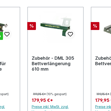
Rabatt
Rabatt
%
%
6
he Bewertung von 5 von 5 Sternen
Zubehör - DML 305
Zubehö
für
Bettverlängerung
Bettve
e
610 mm
spart)
199,95 €*
(10% gespart)
199,95 €*
179,95 €*
179,95
zgl.
Preise inkl. MwSt. zzgl.
Preise ink