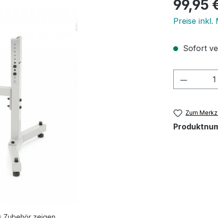
Regulärer Pr
99,95 
Preise inkl.
Sofort ve
Produkt
Zum Merkze
Produktnu
s Zubehör zeigen.