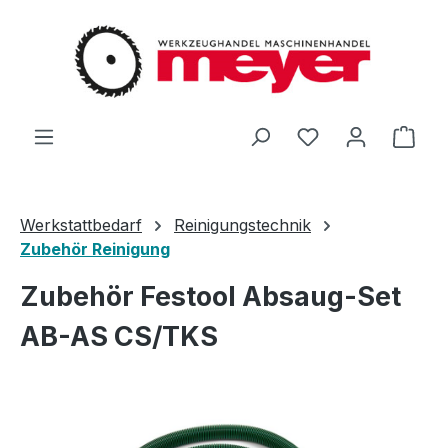
Zum Hauptinhalt springen
Du hast 0 Produ
Ware
Werkstattbedarf
Reinigungstechnik
Zubehör Reinigung
Zubehör Festool Absaug-Set
AB-AS CS/TKS
Bildergalerie überspringen