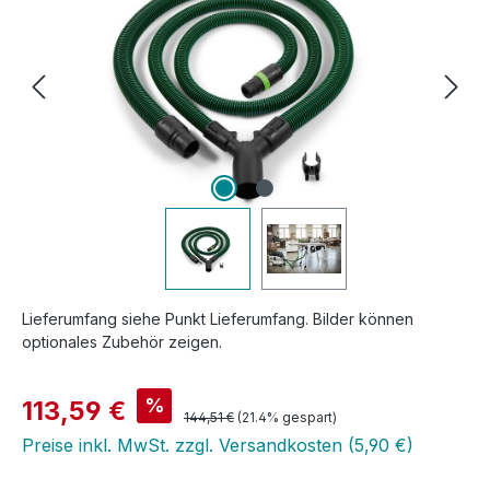
Lieferumfang siehe Punkt Lieferumfang. Bilder können
optionales Zubehör zeigen.
Verkaufspreis:
%
113,59 €
Regulärer Preis:
144,51 €
(21.4% gespart)
Preise inkl. MwSt. zzgl. Versandkosten (5,90 €)