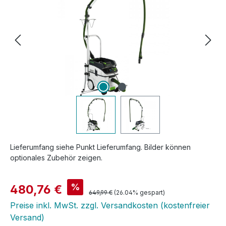
Lieferumfang siehe Punkt Lieferumfang. Bilder können
optionales Zubehör zeigen.
Verkaufspreis:
%
480,76 €
Regulärer Preis:
649,99 €
(26.04% gespart)
Preise inkl. MwSt. zzgl. Versandkosten (kostenfreier
Versand)