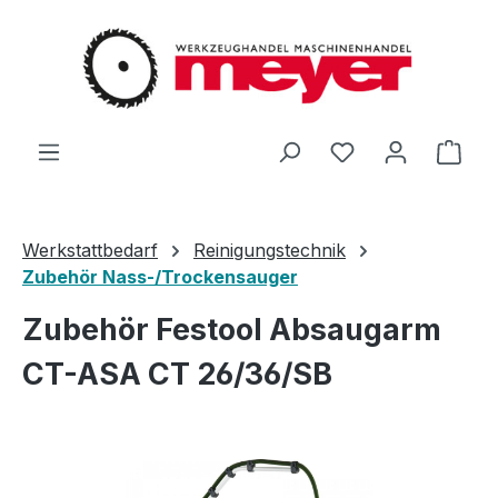
Zum Hauptinhalt springen
Du hast 0 Produ
Ware
Werkstattbedarf
Reinigungstechnik
Zubehör Nass-/Trockensauger
Zubehör Festool Absaugarm
CT-ASA CT 26/36/SB
Bildergalerie überspringen