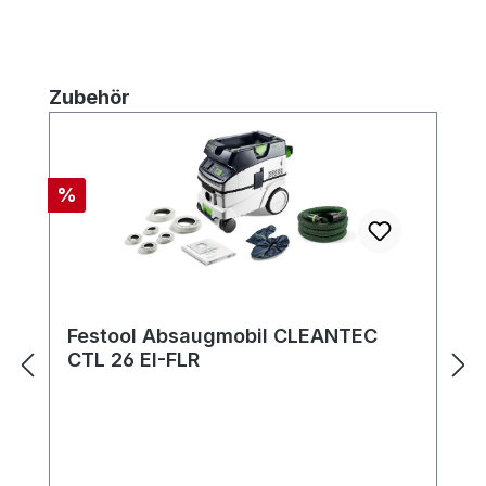
Produktgalerie überspringen
Zubehör
Rabatt
%
Festool Absaugmobil CLEANTEC
CTL 26 EI-FLR