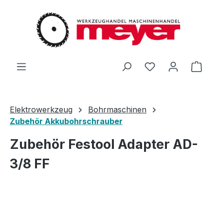
Zum Hauptinhalt springen
Du hast 0 Produ
Ware
Elektrowerkzeug
Bohrmaschinen
Zubehör Akkubohrschrauber
Zubehör Festool Adapter AD-
3/8 FF
Bildergalerie überspringen