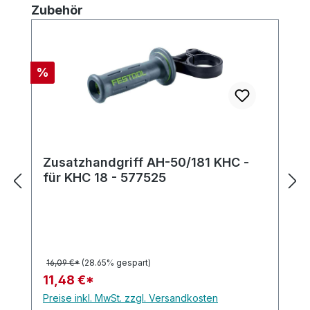
Produktgalerie überspringen
Zubehör
Rabatt
%
Zusatzhandgriff AH-50/181 KHC -
für KHC 18 - 577525
16,09 €*
(28.65% gespart)
11,48 €*
Preise inkl. MwSt. zzgl. Versandkosten