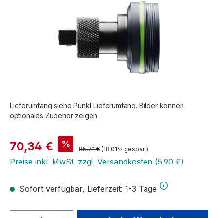
Lieferumfang siehe Punkt Lieferumfang. Bilder können
optionales Zubehör zeigen.
Verkaufspreis:
%
70,34 €
Regulärer Preis:
85,79 €
(18.01% gespart)
Preise inkl. MwSt. zzgl. Versandkosten (5,90 €)
Sofort verfügbar, Lieferzeit: 1-3 Tage
Produkt Anzahl: Gib den gewünschten We