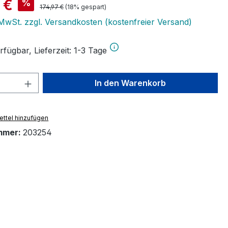
is:
 €
%
Regulärer Preis:
174,97 €
(18% gespart)
. MwSt. zzgl. Versandkosten (kostenfreier Versand)
fügbar, Lieferzeit: 1-3 Tage
 Anzahl: Gib den gewünschten Wert ein 
In den Warenkorb
ttel hinzufügen
mmer:
203254