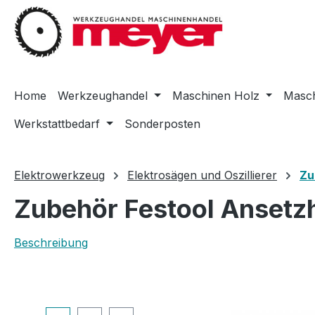
m Hauptinhalt springen
Zur Suche springen
Zur Hauptnavigation springen
Home
Werkzeughandel
Maschinen Holz
Masch
Werkstattbedarf
Sonderposten
Elektrowerkzeug
Elektrosägen und Oszillierer
Zu
Zubehör Festool Ansetz
Beschreibung