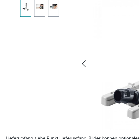
Bildergalerie überspringen
Lieferumfang siehe Punkt Lieferumfang. Bilder können optionale