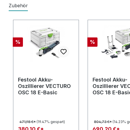
Zubehör
Produktgalerie überspringen
Rabatt
Rabatt
%
%
Festool Akku-
Festool Akku-
Oszillierer VECTURO
Oszillierer V
OSC 18 E-Basic
OSC 18 E-Basi
471,98 €*
(19.47% gespart)
804,73 €*
(14.23% g
380,10 €*
690,20 €*