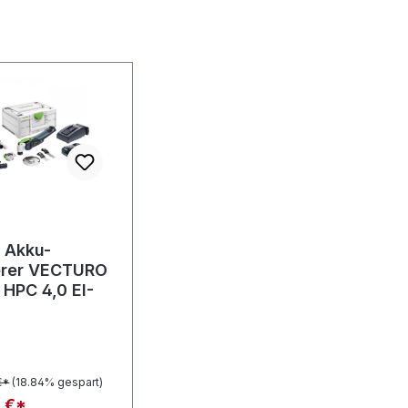
l Akku-
ierer VECTURO
 HPC 4,0 EI-
€*
(18.84% gespart)
 €*