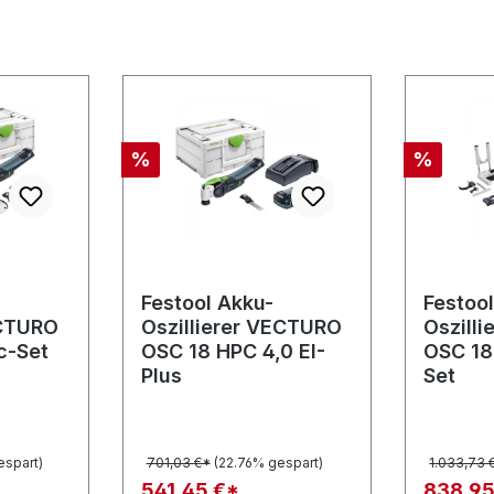
Rabatt
Rabatt
%
%
Festool Akku-
Festoo
ECTURO
Oszillierer VECTURO
Oszill
c-Set
OSC 18 HPC 4,0 EI-
OSC 18
Plus
Set
espart)
701,03 €*
(22.76% gespart)
1.033,73 
541,45 €*
838,95