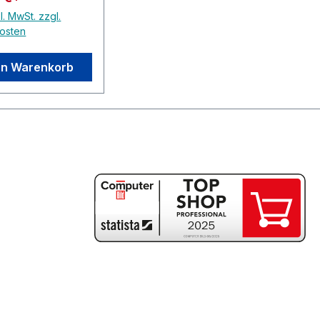
l. MwSt. zzgl.
osten
en Warenkorb