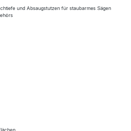
tauchtiefe und Absaugstutzen für staubarmes Sägen
behörs
flächen