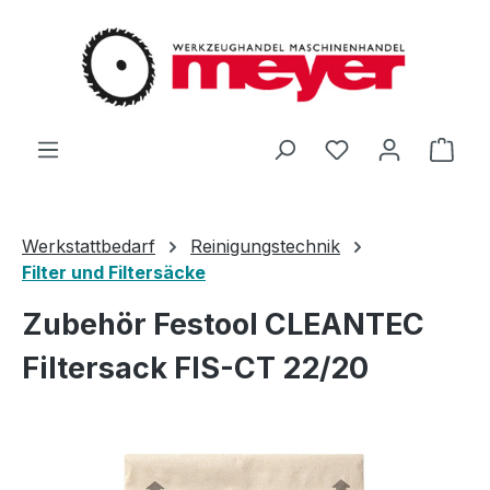
Zum Hauptinhalt springen
Du hast 0 Produ
Ware
Werkstattbedarf
Reinigungstechnik
Filter und Filtersäcke
Zubehör Festool CLEANTEC
Filtersack FIS-CT 22/20
Bildergalerie überspringen