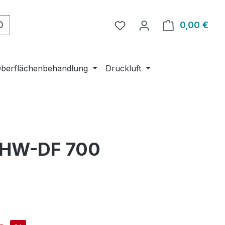
Du hast 0 Produkte auf 
0,00 €
Ware
berflächenbehandlung
Druckluft
0 HW-DF 700