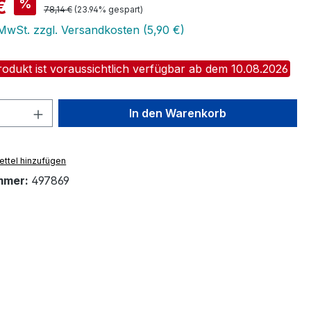
is:
€
%
Regulärer Preis:
78,14 €
(23.94% gespart)
 MwSt. zzgl. Versandkosten (5,90 €)
odukt ist voraussichtlich verfügbar ab dem 10.08.2026
 Anzahl: Gib den gewünschten Wert ein 
In den Warenkorb
ttel hinzufügen
mmer:
497869