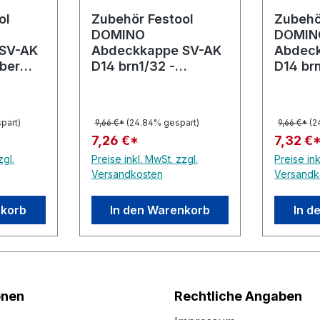
ol
Zubehör Festool
Zubehö
DOMINO
DOMIN
SV-AK
Abdeckkappe SV-AK
Abdec
lber
D14 brn1/32 -
D14 br
Dunkelbraun
Hellbr
part)
9,66 €*
(24.84% gespart)
9,66 €*
(2
7,26 €*
7,32 €
zgl.
Preise inkl. MwSt. zzgl.
Preise ink
Versandkosten
Versandk
nkorb
In den Warenkorb
In d
onen
Rechtliche Angaben