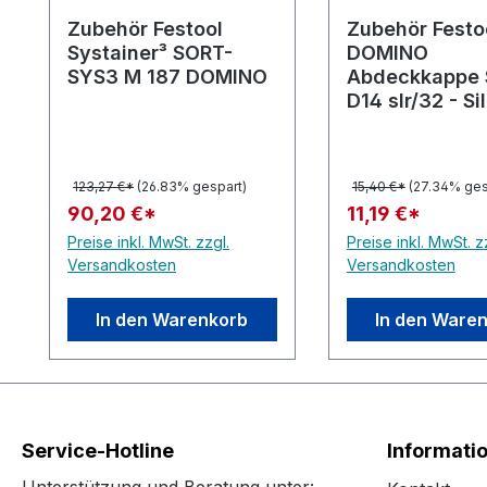
Zubehör Festool
Zubehör Festo
Systainer³ SORT-
DOMINO
SYS3 M 187 DOMINO
Abdeckkappe 
D14 slr/32 - Si
lackiert
123,27 €*
(26.83% gespart)
15,40 €*
(27.34% ges
90,20 €*
11,19 €*
Preise inkl. MwSt. zzgl.
Preise inkl. MwSt. z
Versandkosten
Versandkosten
In den Warenkorb
In den Ware
Service-Hotline
Informati