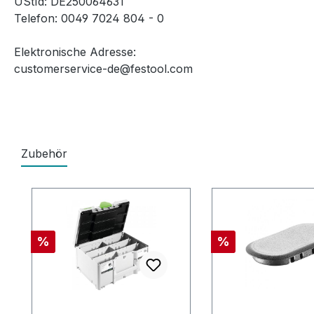
UStId: DE250064631
Telefon: 0049 7024 804 - 0
Elektronische Adresse:
customerservice-de@festool.com
Zubehör
Produktgalerie überspringen
Rabatt
Rabatt
%
%