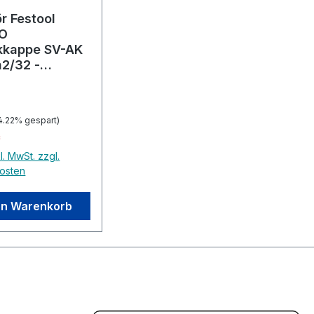
r Festool
O
kkappe SV-AK
n2/32 -
aun
4.22% gespart)
*
l. MwSt. zzgl.
osten
en Warenkorb