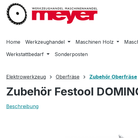
m Hauptinhalt springen
Zur Suche springen
Zur Hauptnavigation springen
Home
Werkzeughandel
Maschinen Holz
Masch
Werkstattbedarf
Sonderposten
Elektrowerkzeug
Oberfräse
Zubehör Oberfräse
Zubehör Festool DOMIN
Beschreibung