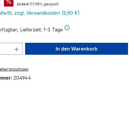
is:
€
%
Regulärer Preis:
21,36 €
(17.98% gespart)
 MwSt. zzgl. Versandkosten (5,90 €)
fügbar, Lieferzeit: 1-3 Tage
 Anzahl: Gib den gewünschten Wert ein 
In den Warenkorb
ttel hinzufügen
mmer:
204944