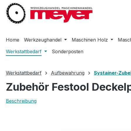
m Hauptinhalt springen
Zur Suche springen
Zur Hauptnavigation springen
Home
Werkzeughandel
Maschinen Holz
Masch
Werkstattbedarf
Sonderposten
Werkstattbedarf
Aufbewahrung
Systainer-Zube
Zubehör Festool Deckel
Beschreibung