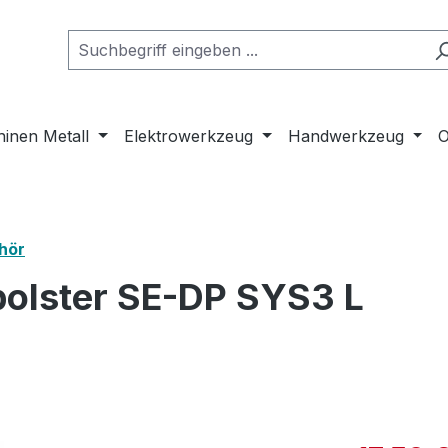
inen Metall
Elektrowerkzeug
Handwerkzeug
O
hör
polster SE-DP SYS3 L