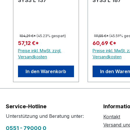
SYS3 L 137
SYS3 L 187
104,29 €*
(45.23% gespart)
111,55 €*
(45.59% ges
57,12 €*
60,69 €*
Preise inkl. MwSt. zzgl.
Preise inkl. MwSt. z
Versandkosten
Versandkosten
In den Warenkorb
In den Ware
Service-Hotline
Informati
Unterstützung und Beratung unter:
Kontakt
Versand un
0551 - 79000 0