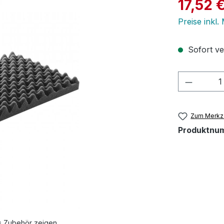
Verkaufspre
17,52 
Preise inkl.
Sofort ver
Produkt
Zum Merkze
Produktnu
s Zubehör zeigen.