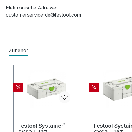
Elektronische Adresse:
customerservice-de@festool.com
Zubehör
Produktgalerie überspringen
Rabatt
Rabatt
%
%
Festool Systainer³
Festool Systai