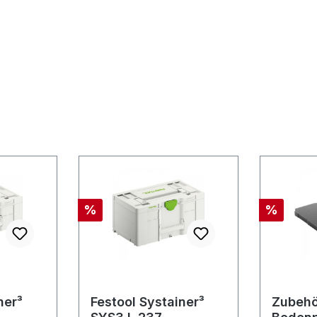
Rabatt
Rabatt
%
%
ner³
Festool Systainer³
Zubehö