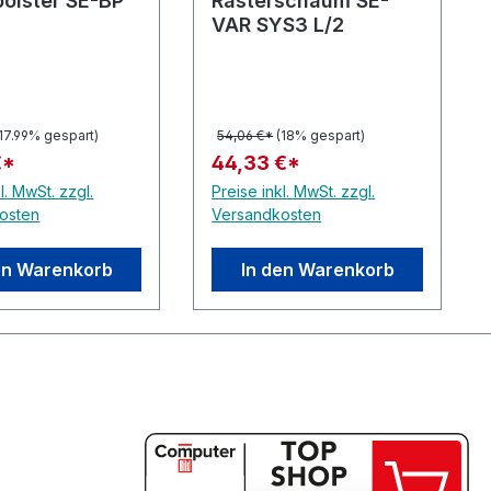
olster SE-BP
Rasterschaum SE-
VAR SYS3 L/2
(17.99% gespart)
54,06 €*
(18% gespart)
€*
44,33 €*
l. MwSt. zzgl.
Preise inkl. MwSt. zzgl.
osten
Versandkosten
en Warenkorb
In den Warenkorb