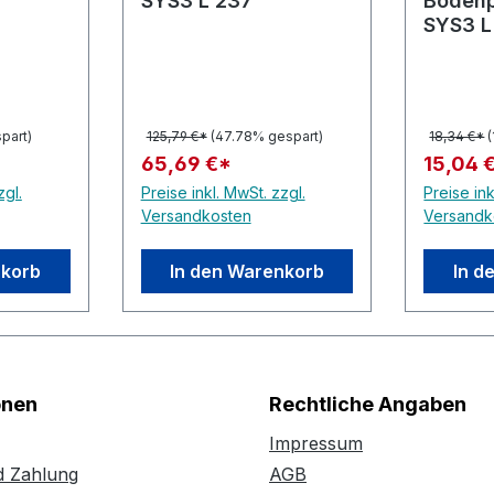
SYS3 L 237
Bodenp
SYS3 L
part)
125,79 €*
(47.78% gespart)
18,34 €*
65,69 €*
15,04 
zgl.
Preise inkl. MwSt. zzgl.
Preise ink
Versandkosten
Versandk
nkorb
In den Warenkorb
In d
onen
Rechtliche Angaben
Impressum
d Zahlung
AGB