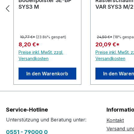
Bodenpolster SE-BP
Rasterschaum
SYS3 M
VAR SYS3 M/2
10,77 €*
(23.86% gespart)
24,50 €*
(18% gespar
8,20 €*
20,09 €*
Preise inkl. MwSt. zzgl.
Preise inkl. MwSt. z
Versandkosten
Versandkosten
In den Warenkorb
In den Ware
Service-Hotline
Informati
Unterstützung und Beratung unter:
Kontakt
Versand un
0551 - 79000 0