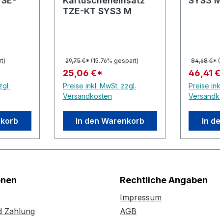
 SE-
Kartuscheneinsatz
SYS3 M
TZE-KT SYS3 M
t)
29,75 €*
(15.76% gespart)
84,68 €*
25,06 €*
46,41 
zgl.
Preise inkl. MwSt. zzgl.
Preise ink
Versandkosten
Versandk
nkorb
In den Warenkorb
In d
onen
Rechtliche Angaben
Impressum
d Zahlung
AGB