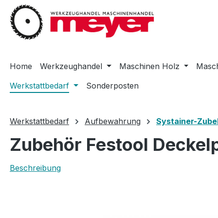
m Hauptinhalt springen
Zur Suche springen
Zur Hauptnavigation springen
Home
Werkzeughandel
Maschinen Holz
Masch
Werkstattbedarf
Sonderposten
Werkstattbedarf
Aufbewahrung
Systainer-Zube
Zubehör Festool Deckel
Beschreibung