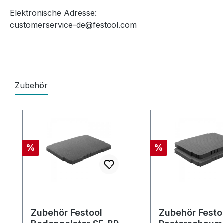
Elektronische Adresse:
customerservice-de@festool.com
Zubehör
Produktgalerie überspringen
Rabatt
Rabatt
%
%
Zubehör Festool
Zubehör Festo