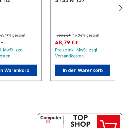
 112
SYS3 M 137
(45.19% gespart)
90,92 €*
(46.34% gespart)
€*
48,79 €*
l. MwSt. zzgl.
Preise inkl. MwSt. zzgl.
osten
Versandkosten
en Warenkorb
In den Warenkorb