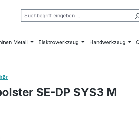
inen Metall
Elektrowerkzeug
Handwerkzeug
O
hör
polster SE-DP SYS3 M