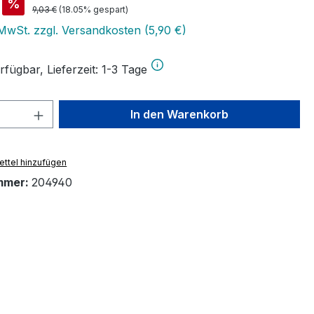
is:
%
Regulärer Preis:
9,03 €
(18.05% gespart)
 MwSt. zzgl. Versandkosten (5,90 €)
fügbar, Lieferzeit: 1-3 Tage
 Anzahl: Gib den gewünschten Wert ein 
In den Warenkorb
ttel hinzufügen
mmer:
204940