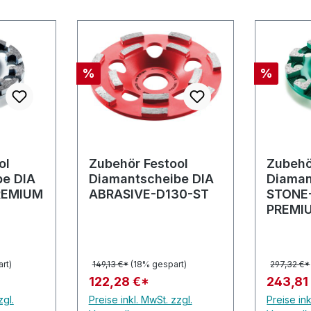
Rabatt
Rabatt
%
%
ol
Zubehör Festool
Zubehö
be DIA
Diamantscheibe DIA
Diaman
REMIUM
ABRASIVE-D130-ST
STONE
PREMI
rt)
149,13 €*
(18% gespart)
297,32 €*
122,28 €*
243,81
zgl.
Preise inkl. MwSt. zzgl.
Preise ink