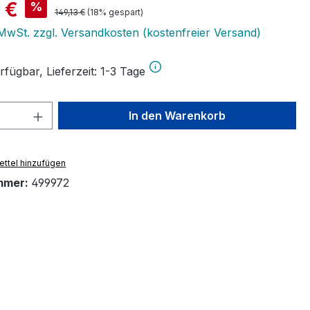
is:
 €
%
Regulärer Preis:
149,13 €
(18% gespart)
. MwSt. zzgl. Versandkosten (kostenfreier Versand)
fügbar, Lieferzeit: 1-3 Tage
 Anzahl: Gib den gewünschten Wert ein 
In den Warenkorb
ttel hinzufügen
mmer:
499972