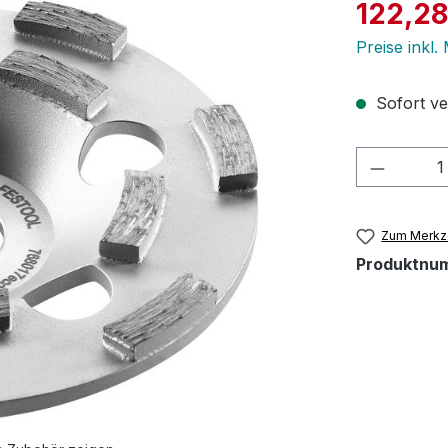
Verkaufspre
122,28
Preise inkl
Sofort ver
Produkt
Zum Merkze
Produktnu