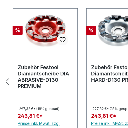
Produktgalerie überspringen
Rabatt
Rabatt
%
%
Zubehör Festool
Zubehör Festo
Diamantscheibe DIA
Diamantschei
ABRASIVE-D130
HARD-D130 P
PREMIUM
297,32 €*
(18% gespart)
297,32 €*
(18% gespa
243,81 €*
243,81 €*
Preise inkl. MwSt. zzgl.
Preise inkl. MwSt. z