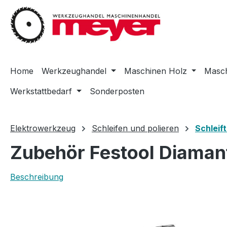
m Hauptinhalt springen
Zur Suche springen
Zur Hauptnavigation springen
Home
Werkzeughandel
Maschinen Holz
Masch
Werkstattbedarf
Sonderposten
Elektrowerkzeug
Schleifen und polieren
Schleif
Zubehör Festool Diama
Beschreibung
Bildergalerie überspringen