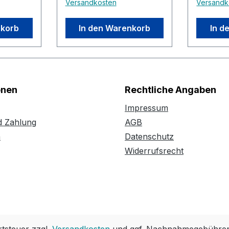
Versandkosten
Versandk
nkorb
In den Warenkorb
In d
onen
Rechtliche Angaben
Impressum
d Zahlung
AGB
n
Datenschutz
Widerrufsrecht