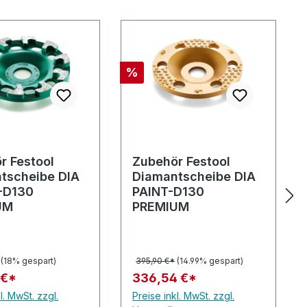
Rabatt
%
r Festool
Zubehör Festool
tscheibe DIA
Diamantscheibe DIA
-D130
PAINT-D130
UM
PREMIUM
(18% gespart)
395,90 €*
(14.99% gespart)
 €*
336,54 €*
l. MwSt. zzgl.
Preise inkl. MwSt. zzgl.