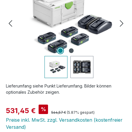
Lieferumfang siehe Punkt Lieferumfang. Bilder können
optionales Zubehör zeigen.
Verkaufspreis:
%
531,45 €
Regulärer Preis:
564,57 €
(5.87% gespart)
Preise inkl. MwSt. zzgl. Versandkosten (kostenfreier
Versand)