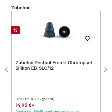
Produktgalerie überspringen
Zubehör
Rabatt
%
Zubehör Festool Ersatz Ohrstöpsel
Silikon EB-SLC/12
17,53 €*
(14.72% gespart)
14,95 €*
Preise inkl. MwSt. zzgl. Versandkosten