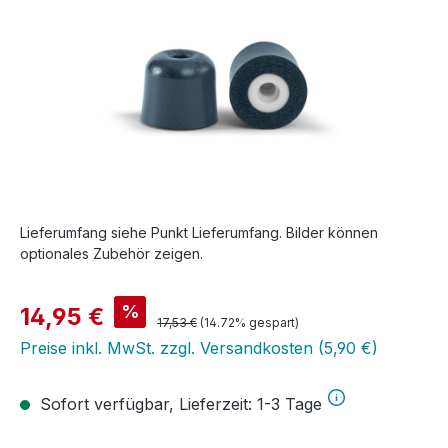
Lieferumfang siehe Punkt Lieferumfang. Bilder können
optionales Zubehör zeigen.
Verkaufspreis:
%
14,95 €
Regulärer Preis:
17,53 €
(14.72% gespart)
Preise inkl. MwSt. zzgl. Versandkosten (5,90 €)
Sofort verfügbar, Lieferzeit: 1-3 Tage