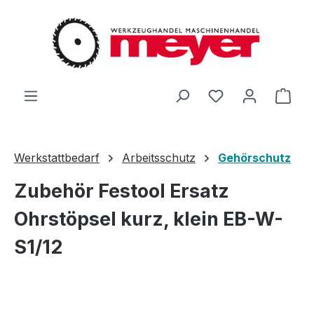
Zum Hauptinhalt springen
Du hast 0 Produ
Ware
Werkstattbedarf
Arbeitsschutz
Gehörschutz
Zubehör Festool Ersatz
Ohrstöpsel kurz, klein EB-W-
S1/12
Bildergalerie überspringen