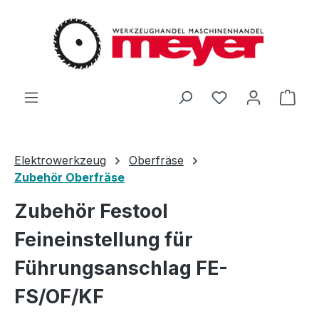
Zum Hauptinhalt springen
Du hast 0 Produ
Ware
Elektrowerkzeug
Oberfräse
Zubehör Oberfräse
Zubehör Festool
Feineinstellung für
Führungsanschlag FE-
FS/OF/KF