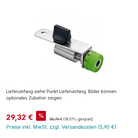
Bildergalerie überspringen
Lieferumfang siehe Punkt Lieferumfang. Bilder können
optionales Zubehör zeigen.
Verkaufspreis:
%
29,32 €
Regulärer Preis:
35,76 €
(18.01% gespart)
Preise inkl. MwSt. zzgl. Versandkosten (5,90 €)