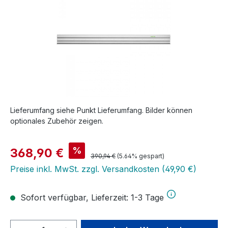
Lieferumfang siehe Punkt Lieferumfang. Bilder können
optionales Zubehör zeigen.
Verkaufspreis:
%
368,90 €
Regulärer Preis:
390,94 €
(5.64% gespart)
Preise inkl. MwSt. zzgl. Versandkosten (49,90 €)
Sofort verfügbar, Lieferzeit: 1-3 Tage
Produkt Anzahl: Gib den gewünschten We