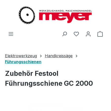
Zum Hauptinhalt springen
Du hast 0 Produ
Ware
Elektrowerkzeug
Handkreissäge
Führungsschienen
Zubehör Festool
Führungsschiene GC 2000
Bildergalerie überspringen