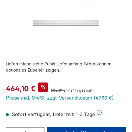
Lieferumfang siehe Punkt Lieferumfang. Bilder können
optionales Zubehör zeigen.
Verkaufspreis:
%
464,10 €
Regulärer Preis:
500,31 €
(7.24% gespart)
Preise inkl. MwSt. zzgl. Versandkosten (49,90 €)
Sofort verfügbar, Lieferzeit: 1-3 Tage
Produkt Anzahl: Gib den gewünschten We