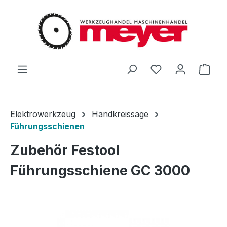
Zum Hauptinhalt springen
Du hast 0 Produ
Ware
Elektrowerkzeug
Handkreissäge
Führungsschienen
Zubehör Festool
Führungsschiene GC 3000
Bildergalerie überspringen