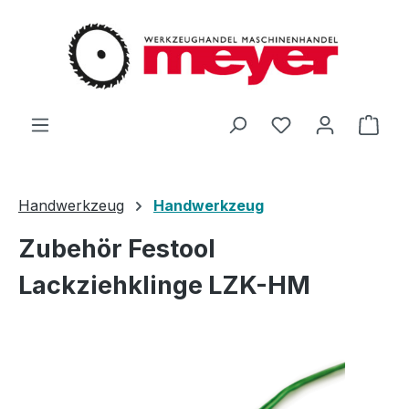
Zum Hauptinhalt springen
Du hast 0 Produ
Ware
Handwerkzeug
Handwerkzeug
Zubehör Festool
Lackziehklinge LZK-HM
Bildergalerie überspringen