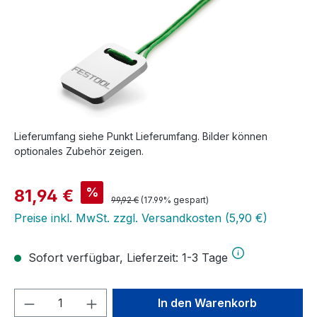
Lieferumfang siehe Punkt Lieferumfang. Bilder können
optionales Zubehör zeigen.
Verkaufspreis:
%
81,94 €
Regulärer Preis:
99,92 €
(17.99% gespart)
Preise inkl. MwSt. zzgl. Versandkosten (5,90 €)
Sofort verfügbar, Lieferzeit: 1-3 Tage
Produkt Anzahl: Gib den gewünschten We
In den Warenkorb